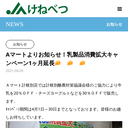
NEWS
お知らせ
お知らせ
Aマートよりお知らせ！乳製品消費拡大キャ
ンペーン1ヶ月延長
2021.04.05
Ａマート計根別店では計根別酪農対策協議会様のご協力により牛
乳を20％ＯＦＦ・チーズヨーグルトなどを30％ＯＦＦで販売し
ます。
ｷｬﾝﾍﾟｰﾝ期間は4月1日～30日までとなっております。皆様のお越
しお待ちしています。