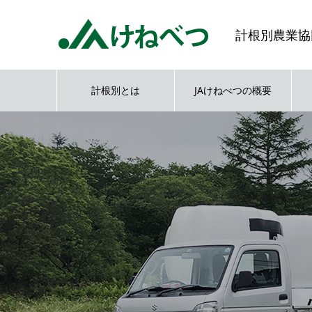
計根別農業協
計根別とは
JAけねべつの概要